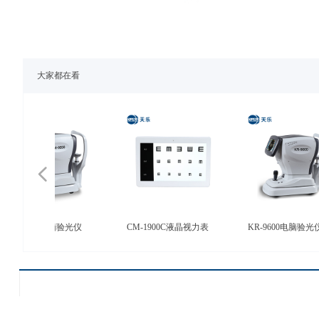
大家都在看
넳
边机
组合台
视力表投影仪
全自动磨边
组合台
自动镜框扫
视力仪
自动镜框扫
头
9600电脑验光仪
CM-1900C液晶视力表
KR-9600电脑验光仪