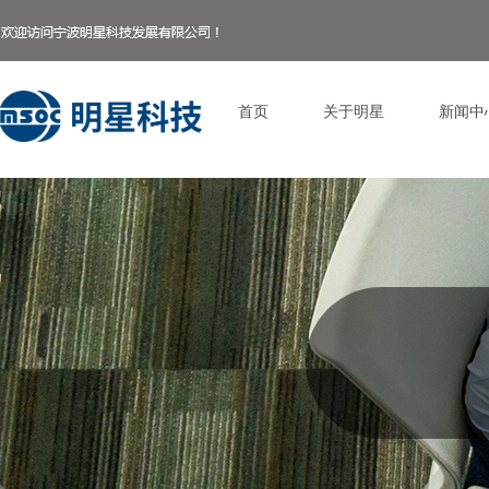
首页
关于明星
新闻中
Control Render Error!ControlType:productSlideBind,StyleName:Style1,Co