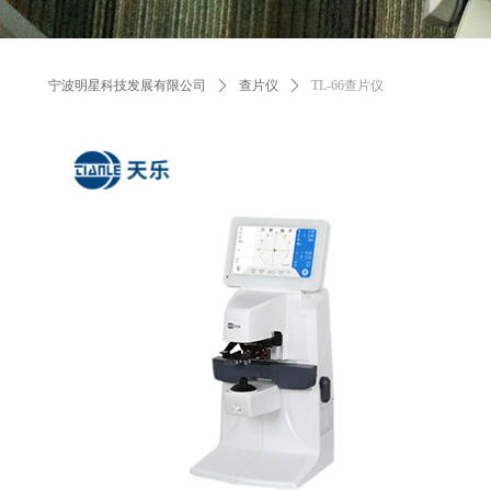
宁波明星科技发展有限公司
ꄲ
查片仪
ꄲ
TL-66查片仪