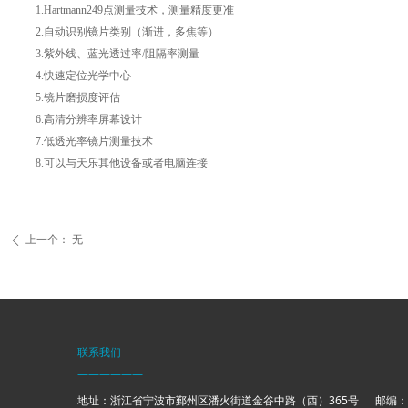
1.Hartmann249点测量技术，测量精度更准
2.自动识别镜片类别（渐进，多焦等）
3.紫外线、蓝光透过率/阻隔率测量
4.快速定位光学中心
5.镜片磨损度评估
6.高清分辨率屏幕设计
7.低透光率镜片测量技术
8.可以与天乐其他设备或者电脑连接
上一个：
无
ꄴ
联系我们
——————
地址：浙江省宁波市鄞州区潘火街道金谷中路（西）365号 邮编：31